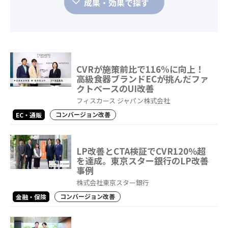
成果・効果で探す
CVRが施策前比で116%に向上！
高級食器ブランドECが挑んだファ
クトベースのUI改善
フィスカース ジャパン株式会社
コンバージョン改善
EC・通販
LP改善とCTA検証でCVR120％超
を達成。東京スター銀行のLP改善
事例
株式会社東京スター銀行
コンバージョン改善
金融・保険