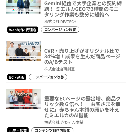
Gemini経由で大手企業との契約締
結！ ミエルカGEOで3時間のモニ
タリング作業も数分に短縮へ
株式会社IDEATECH
コンバージョン改善
Web制作･代理店
CVR・売り上げがオリジナル比で
34%増！成果を生んだ商品ページ
のA/Bテスト
株式会社店研創意
コンバージョン改善
EC・通販
重要なECページの露出増、商品ク
リック数６倍へ！ 「お客さまを幸
せに」赤ちゃん本舗の願いを叶え
たミエルカのAI機能
株式会社 赤ちゃん本舗
コンテンツ制作内製化
小売・卸売