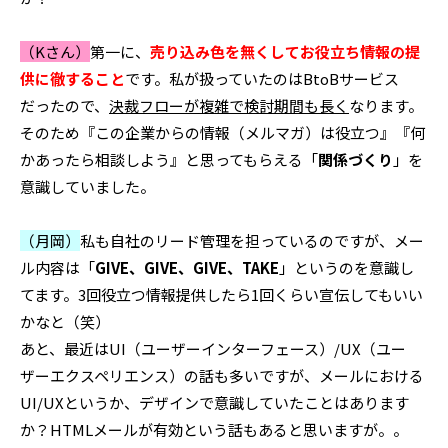
（Kさん）
第一に、
売り込み色を無くしてお役立ち情報の提
供に徹すること
です。私が扱っていたのはBtoBサービス
だったので、
決裁フローが複雑で検討期間も長く
なります。
そのため『この企業からの情報（メルマガ）は役立つ』『何
かあったら相談しよう』と思ってもらえる「
関係づくり
」を
意識していました。
（月岡）
私も自社のリード管理を担っているのですが、メー
ル内容は「
GIVE、GIVE、GIVE、TAKE
」というのを意識し
てます。3回役立つ情報提供したら1回くらい宣伝してもいい
かなと（笑）
あと、最近はUI（ユーザーインターフェース）/UX（ユー
ザーエクスペリエンス）の話も多いですが、メールにおける
UI/UXというか、デザインで意識していたことはあります
か？HTMLメールが有効という話もあると思いますが。。