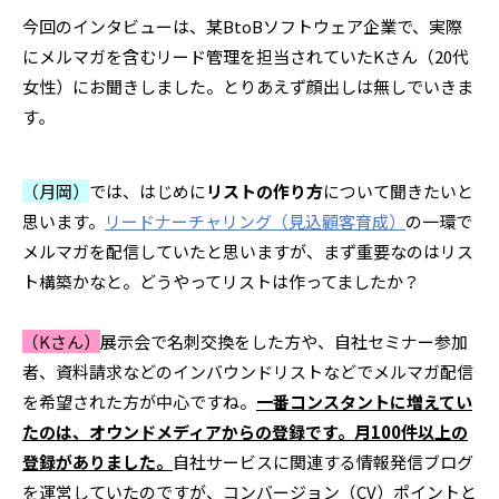
今回のインタビューは、某BtoBソフトウェア企業で、実際
にメルマガを含むリード管理を担当されていたKさん（20代
女性）にお聞きしました。とりあえず顔出しは無しでいきま
す｡
（月岡）
では、はじめに
リストの作り方
について聞きたいと
思います。
リードナーチャリング（見込顧客育成）
の一環で
メルマガを配信していたと思いますが、まず重要なのはリス
ト構築かなと。どうやってリストは作ってましたか？
（Kさん）
展示会で名刺交換をした方や、自社セミナー参加
者、資料請求などのインバウンドリストなどでメルマガ配信
を希望された方が中心ですね。
一番コンスタントに増えてい
たのは、オウンドメディアからの登録です。月100件以上の
登録がありました。
自社サービスに関連する情報発信ブログ
を運営していたのですが、コンバージョン（CV）ポイントと