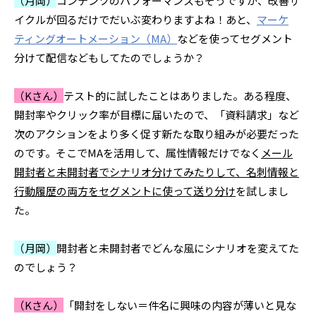
（月岡）
コンテンツのパフォーマンスもそうですが、改善サ
イクルが回るだけでだいぶ変わりますよね！あと、
マーケ
ティングオートメーション（MA）
などを使ってセグメント
分けて配信などもしてたのでしょうか？
（Kさん）
テスト的に試したことはありました。ある程度、
開封率やクリック率が目標に届いたので、「資料請求」など
次のアクションをより多く促す新たな取り組みが必要だった
のです。そこでMAを活用して、属性情報だけでなく
メール
開封者と未開封者でシナリオ分けてみたりして、名刺情報と
行動履歴の両方をセグメントに使って送り分け
を試しまし
た。
（月岡）
開封者と未開封者でどんな風にシナリオを変えてた
のでしょう？
（Kさん）
「開封をしない＝件名に興味の内容が薄いと見な