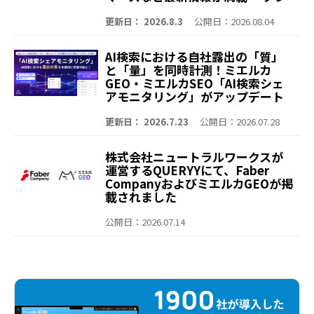
イベント含む全9セッションを無料
公開 エージェンティックコマー
更新日： 2026.8.3
公開日：2026.08.04
ス、SEO、GEO/LLMOのイマを知
る、会場の熱量を再びオンライン
AI検索における自社露出の「質」
でお届け～
と「量」を同時計測！ミエルカ
GEO・ミエルカSEO「AI検索シェ
アモニタリング」がアップデート
～「Share of Voice（露出回
数）」や「言及ランキング」を可
更新日： 2026.7.23
公開日：2026.07.28
視化。より深く、より簡単に競合
との比較が可能に～
株式会社ニュートラルワークスが
運営するQUERYYにて、Faber
CompanyおよびミエルカGEOが掲
載されました
公開日：2026.07.14