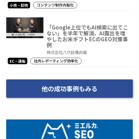
コンテンツ制作内製化
小売・卸売
「Google上位でもAI検索に出てこ
ない」を半年で解消。AI露出を増
やしたお米ギフトECのGEO対策事
例
株式会社八代目儀兵衛
社内レポーティング効率化
EC・通販
他の成功事例もみる