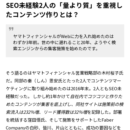
SEO未経験2人の「量より質」を重視し
たコンテンツ作りとは？
ヤマトフィナンシャルがWebに力を入れ始めたのは
わずか3年前。世の中に遅れること20年、ようやく検
索エンジンからの集客施策を始めたのです。
そう語るのはヤマトフィナンシャル営業戦略部の木村桜子氏
だ。同部の秦（しん）思安氏とたった2人でコンテンツマー
ケティングに取り組み始めたのは2016年末。2人ともSEO未
経験だった。 しかし約1年かけて
自社内でコツコツと作りた
めたコンテンツが集客を底上げし、同社サイトは施策前の検
索流入は232％増、リード獲得数は32％増
を記録した。部署
を統括する窪田悟氏、そして施策をサポートしたFaber
Companyの白砂、皆川、片山とともに、成功の要因などを