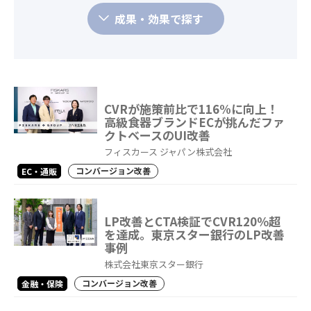
成果・効果で探す
CVRが施策前比で116%に向上！
高級食器ブランドECが挑んだファ
クトベースのUI改善
フィスカース ジャパン株式会社
コンバージョン改善
EC・通販
LP改善とCTA検証でCVR120％超
を達成。東京スター銀行のLP改善
事例
株式会社東京スター銀行
コンバージョン改善
金融・保険