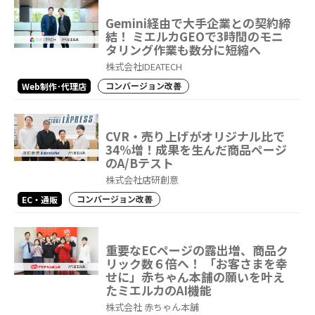
Gemini経由で大手企業との契約締
結！ ミエルカGEOで3時間のモニ
タリング作業も数分に短縮へ
株式会社IDEATECH
コンバージョン改善
Web制作･代理店
CVR・売り上げがオリジナル比で
34%増！成果を生んだ商品ページ
のA/Bテスト
株式会社店研創意
コンバージョン改善
EC・通販
重要なECページの露出増、商品ク
リック数６倍へ！ 「お客さまを幸
せに」赤ちゃん本舗の願いを叶え
たミエルカのAI機能
株式会社 赤ちゃん本舗