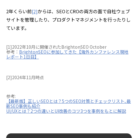
2年くらい前
からは、SEOとCROの両方の面で自社ウェブ
[2]
サイトを管理したり、プロダクトマネジメントを行ったりし
ています。
[1]2022年10月に開催されたBrightonSEO October
参考：
BrightonSEOに参加してきた【海外カンファレンス現地
レポート1日目】
[2]2024年11月時点
参考:
【最新版】正しいSEOとは？5つのSEO対策とチェックリスト､最
新SEO事例も紹介
UI/UXとは？2つの違いとUI改善のコツ3つを事例をもとに解説